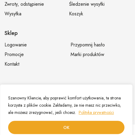
Zwroty, odstąpienie
Śledzenie wysyłki
Wysyłka
Koszyk
Sklep
Logowanie
Przypomnij hasło
Promocje
Marki produktów
Kontakt
© Hurtownia fryzjerska Dominium – Sklep fryzjerski,
Szanowny Kliencie, aby poprawić komfort użytkowania, ta strona
zaopatrzenie fryzjerów |
Mapa strony
korzysta z plików cookie. Zakładamy, że nie masz nic przeciwko,
ale możesz zrezygnować, jeśli chcesz.
Polityka prywatności
PL
OK
0
0