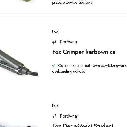
przez przewód sieciowy
Fox
Porównaj
Fox Crimper karbownica
Ceramiczno-turmalinowa powłoka gwaran
doskonałą gładkość
Fox
Porównaj
Fox Degażówki Student