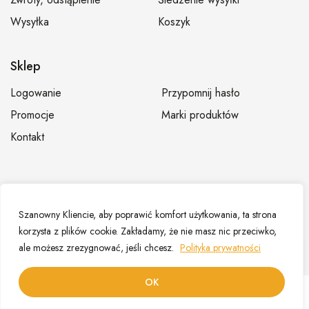
Wysyłka
Koszyk
Sklep
Logowanie
Przypomnij hasło
Promocje
Marki produktów
Kontakt
© Hurtownia fryzjerska Dominium – Sklep fryzjerski,
Szanowny Kliencie, aby poprawić komfort użytkowania, ta strona
zaopatrzenie fryzjerów |
Mapa strony
korzysta z plików cookie. Zakładamy, że nie masz nic przeciwko,
ale możesz zrezygnować, jeśli chcesz.
Polityka prywatności
PL
OK
0
0