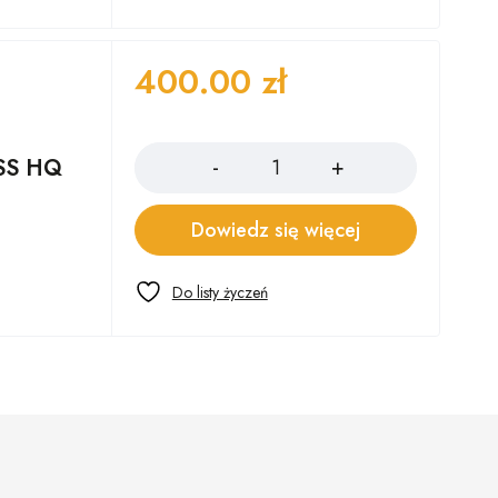
400.00
zł
Ilość
ESS HQ
Dowiedz się więcej