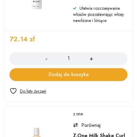
Ułatwia rozczesywanie
włosów pozostawiając włosy
nawilżone i lśniące
72.14
zł
Ilość
Dodaj do koszyka
z.one
Porównaj
Z.One Milk Shake Curl