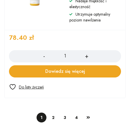
Nadaje miękkość i
elastyczność
Utrzymuje optymalny
poziom nawilżenia
78.40
zł
Ilość
Dowiedz się więcej
1
2
3
4