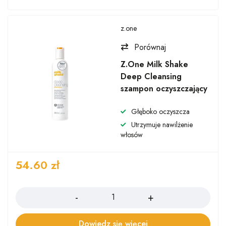
z.one
Porównaj
Z.One Milk Shake
Deep Cleansing
szampon oczyszczający
Głęboko oczyszcza
Utrzymuje nawilżenie
włosów
54.60
zł
Ilość
Dowiedz się więcej