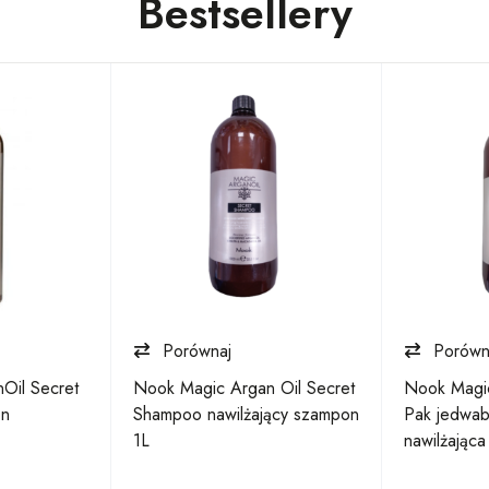
Bestsellery
Porównaj
Porówn
Oil Secret
Nook Magic Argan Oil Secret
Nook Magic
on
Shampoo nawilżający szampon
Pak jedwab
1L
nawilżając