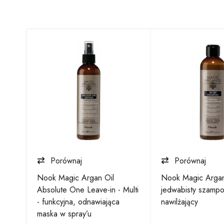
Porównaj
Porównaj
tra
Nook Magic Argan Oil
Nook Magic Argan
ający
Absolute One Leave-in - Multi
jedwabisty szamp
- funkcyjna, odnawiająca
nawilżający
maska w spray’u