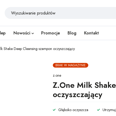
lep
Nowości
Promocje
Blog
Kontakt
lk Shake Deep Cleansing szampon oczyszczający
BRAK W MAGAZYNIE
z.one
Z.One Milk Shak
oczyszczający
Głęboko oczyszcza
Utrzymuj