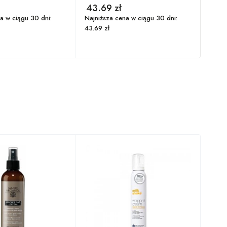
43.69
zł
12
a w ciągu 30 dni:
Najniższa cena w ciągu 30 dni:
Najni
43.69
zł
122.