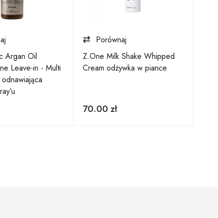
aj
Porównaj
 Argan Oil
Z.One Milk Shake Whipped
Nook
e Leave-in - Multi
Cream odżywka w piance
Volu
, odnawiająca
obję
ray’u
70.00
zł
111