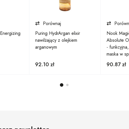
Porównaj
Porówn
Energizing
Puring HydrArgan elixir
Nook Magic
nawilżający z olejkiem
Absolute On
arganowym
- funkcyjna
maska w sp
92.10
zł
90.87
zł