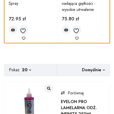
y
Spray
nadająca giętkości -
wysokie utrwalenie
72.95
zł
75.80
zł
Domyślnie
Pokaż
20
Porównaj
EVELON PRO
LAMELARNA ODŻ.
INFINITY 250ML