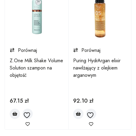
Porównaj
Porównaj
Z.One Milk Shake Volume
Puring HydrArgan elixir
Solution szampon na
nawilżający z olejkiem
objętość
arganowym
67.15
zł
92.10
zł