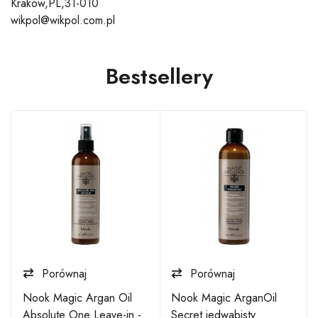
Kraków,PL,31-010
wikpol@wikpol.com.pl
Bestsellery
Porównaj
Porównaj
Nook Magic Argan Oil
Nook Magic ArganOil
Absolute One Leave-in -
Secret jedwabisty