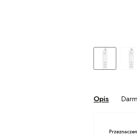
Opis
Darm
Przeznaczen