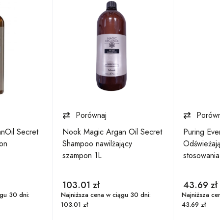
Porównaj
Porówn
nOil Secret
Nook Magic Argan Oil Secret
Puring Ev
on
Shampoo nawilżający
Odświeżają
szampon 1L
stosowania
103.01
zł
43.69
zł
gu 30 dni:
Najniższa cena w ciągu 30 dni:
Najniższa ce
103.01
zł
43.69
zł