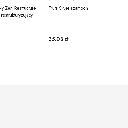
ly Zen Restructure
Frutti Silver szampon
Noo
restrukturyzujący
Pres
kolo
35.03
zł
92