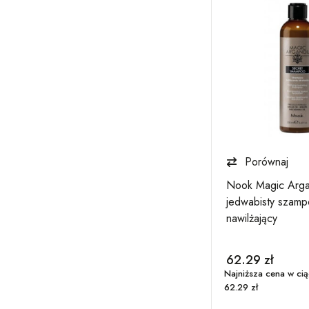
Porównaj
Porównaj
Nook Magic Argan Oil Ritual
Nook Magic Arga
Blonde Shampoo Szampon
jedwabisty szamp
Rozświetlający do włosów
nawilżający
Blond 1L
98.01
zł
62.29
zł
ni:
Najniższa cena w ciągu 30 dni:
Najniższa cena w cią
98.01
zł
62.29
zł