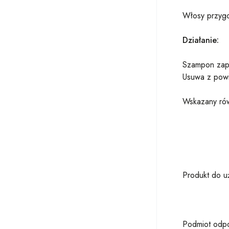
Włosy przygo
Działanie:
Szampon zape
Usuwa z powi
Wskazany rów
Produkt do u
Podmiot odpo