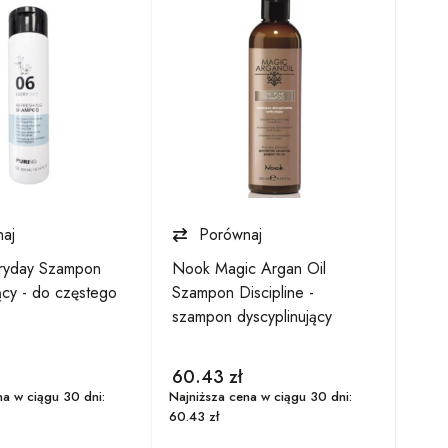
aj
Porównaj
eryday Szampon
Nook Magic Argan Oil
Nook
cy - do częstego
Szampon Discipline -
Vol
szampon dyscyplinujący
zwię
60.43
zł
62
na w ciągu 30 dni:
Najniższa cena w ciągu 30 dni:
Najni
60.43
zł
62.2