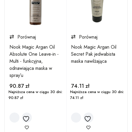
Porównaj
Porównaj
Nook Magic Argan Oil
Nook Magic Argan Oil
Absolute One Leave-in -
Secret Pak jedwabista
Multi - funkcyjna,
maska nawilżająca
odnawiająca maska w
spray’u
90.87
zł
74.11
zł
:
Najniższa cena w ciągu 30 dni:
Najniższa cena w ciągu 30 dni:
90.87
zł
74.11
zł