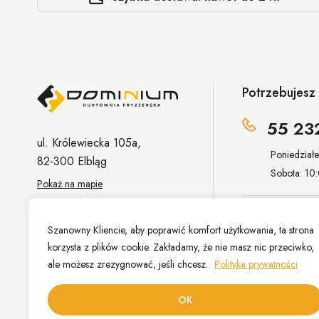
Rebeel
Revlon
Service Color
Potrzebujes
Subrina
Tutto colors
55 23
ul. Królewiecka 105a,
Wella
Poniedział
82-300 Elbląg
Yellow
Sobota: 10
Pokaż na mapie
z.one
sklep@hur
Szanowny Kliencie, aby poprawić komfort użytkowania, ta strona
korzysta z plików cookie. Zakładamy, że nie masz nic przeciwko,
ale możesz zrezygnować, jeśli chcesz.
Polityka prywatności
OK