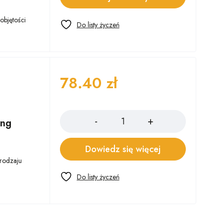
objętości
78.40
zł
Ilość
ing
Dowiedz się więcej
 rodzaju