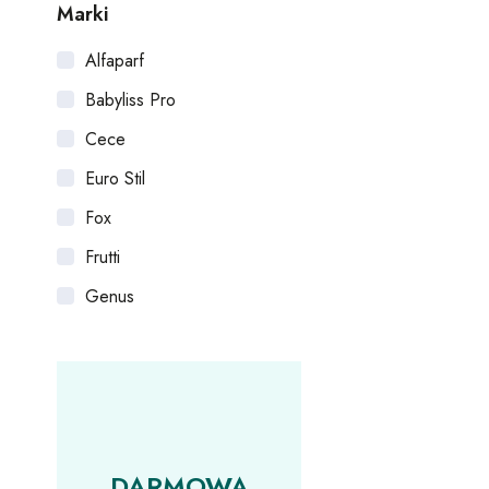
Marki
Alfaparf
Babyliss Pro
Cece
Euro Stil
Fox
Frutti
Genus
Goldwell
Iza
Jaguar
Joanna
DARMOWA