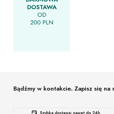
Kerastase
DOSTAWA
La Riche
OD
Lecher
200 PLN
Lisap
Loreal
Moser
My Salon
Nook
Olea
Olivia Garden
Bądźmy w kontakcie. Zapisz się na 
Oyster
Profis
Puring
Szybka dostawa: nawet do 24h