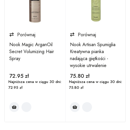
Porównaj
Porównaj
Nook Magic ArganOil
Nook Artisan Spumiglia
Secret Volumizing Hair
Kreatywna pianka
Spray
nadająca giętkości -
wysokie utrwalenie
72.95
zł
75.80
zł
:
Najniższa cena w ciągu 30 dni:
Najniższa cena w ciągu 30 dni:
72.95
zł
75.80
zł